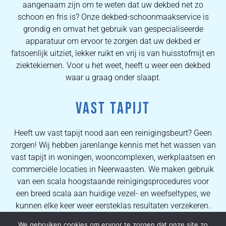
aangenaam zijn om te weten dat uw dekbed net zo
schoon en fris is? Onze dekbed-schoonmaakservice is
grondig en omvat het gebruik van gespecialiseerde
apparatuur om ervoor te zorgen dat uw dekbed er
fatsoenlijk uitziet, lekker ruikt en vrij is van huisstofmijt en
ziektekiemen. Voor u het weet, heeft u weer een dekbed
waar u graag onder slaapt.
VAST TAPIJT
Heeft uw vast tapijt nood aan een reinigingsbeurt? Geen
zorgen! Wij hebben jarenlange kennis met het wassen van
vast tapijt in woningen, wooncomplexen, werkplaatsen en
commerciële locaties in Neerwaasten. We maken gebruik
van een scala hoogstaande reinigingsprocedures voor
een breed scala aan huidige vezel- en weefseltypes, we
kunnen elke keer weer eersteklas resultaten verzekeren.
Dankzij de uitgebreide kennis van onze operators kunnen
We gebruiken cookies om ervoor te zorgen dat onze site zo