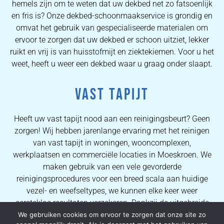
hemels zijn om te weten dat uw dekbed net zo fatsoenlijk
en fris is? Onze dekbed-schoonmaakservice is grondig en
omvat het gebruik van gespecialiseerde materialen om
ervoor te zorgen dat uw dekbed er schoon uitziet, lekker
ruikt en vrij is van huisstofmijt en ziektekiemen. Voor u het
weet, heeft u weer een dekbed waar u graag onder slaapt.
VAST TAPIJT
Heeft uw vast tapijt nood aan een reinigingsbeurt? Geen
zorgen! Wij hebben jarenlange ervaring met het reinigen
van vast tapijt in woningen, wooncomplexen,
werkplaatsen en commerciële locaties in Moeskroen. We
maken gebruik van een vele gevorderde
reinigingsprocedures voor een breed scala aan huidige
vezel- en weefseltypes, we kunnen elke keer weer
eersteklas resultaten verzekeren. Dankzij de uitgebreide
kennis van onze operators kunnen wij al onze
We gebruiken cookies om ervoor te zorgen dat onze site zo