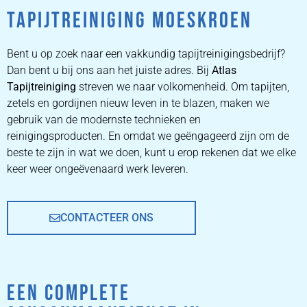
TAPIJTREINIGING MOESKROEN
ZETEL
REINIGEN
Bent u op zoek naar een vakkundig tapijtreinigingsbedrijf?
Dan bent u bij ons aan het juiste adres. Bij
Atlas
Tapijtreiniging
ZETEL REINIGEN DOOR
streven we naar volkomenheid. Om tapijten,
PROFESSIONALS
zetels en gordijnen nieuw leven in te blazen, maken we
gebruik van de modernste technieken en
reinigingsproducten. En omdat we geëngageerd zijn om de
PRIJZEN
beste te zijn in wat we doen, kunt u erop rekenen dat we elke
keer weer ongeëvenaard werk leveren.
CONTACTEER ONS
EEN COMPLETE