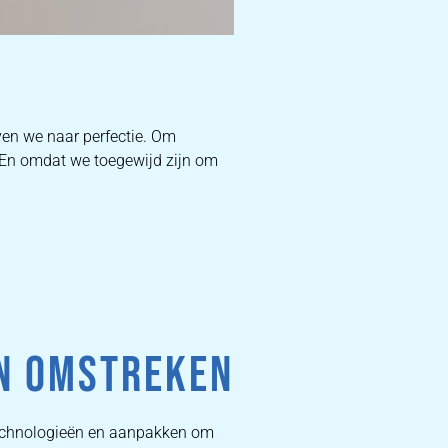
D
ven we naar perfectie. Om
. En omdat we toegewijd zijn om
W
DEKB
PR
EN OMSTREKEN
 technologieën en aanpakken om