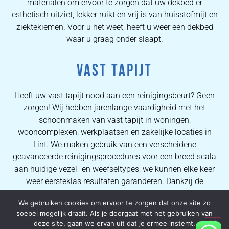
materialen om ervoor te zorgen dat uw dekbed er
esthetisch uitziet, lekker ruikt en vrij is van huisstofmijt en
ziektekiemen. Voor u het weet, heeft u weer een dekbed
waar u graag onder slaapt.
VAST TAPIJT
Heeft uw vast tapijt nood aan een reinigingsbeurt? Geen
zorgen! Wij hebben jarenlange vaardigheid met het
schoonmaken van vast tapijt in woningen,
wooncomplexen, werkplaatsen en zakelijke locaties in
Lint. We maken gebruik van een verscheidene
geavanceerde reinigingsprocedures voor een breed scala
aan huidige vezel- en weefseltypes, we kunnen elke keer
weer eersteklas resultaten garanderen. Dankzij de
uitgebreide kennis van onze operators kunnen wij al onze
We gebruiken cookies om ervoor te zorgen dat onze site zo
kopers perfecte vlekverwijderingsprocessen en
soepel mogelijk draait. Als je doorgaat met het gebruiken van
hoogwaardige tapijtreinigingsresultaten garanderen.
deze site, gaan we ervan uit dat je ermee instemt.