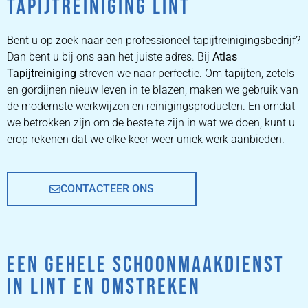
TAPIJTREINIGING LINT
ZETEL
REINIGEN
Bent u op zoek naar een professioneel tapijtreinigingsbedrijf?
Dan bent u bij ons aan het juiste adres. Bij
Atlas
Tapijtreiniging
ZETEL REINIGEN DOOR
streven we naar perfectie. Om tapijten, zetels
PROFESSIONALS
en gordijnen nieuw leven in te blazen, maken we gebruik van
de modernste werkwijzen en reinigingsproducten. En omdat
we betrokken zijn om de beste te zijn in wat we doen, kunt u
PRIJZEN
erop rekenen dat we elke keer weer uniek werk aanbieden.
CONTACTEER ONS
EEN GEHELE SCHOONMAAKDIENST
IN LINT EN OMSTREKEN