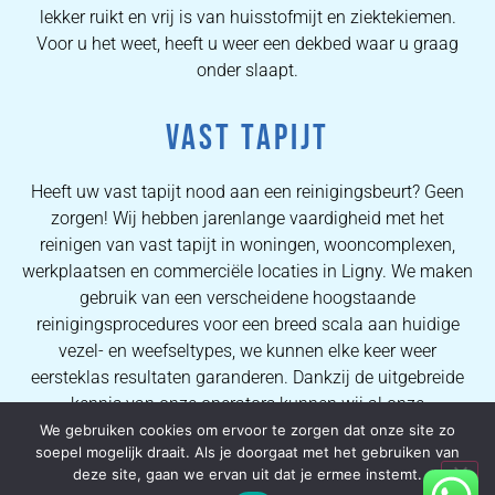
lekker ruikt en vrij is van huisstofmijt en ziektekiemen.
Voor u het weet, heeft u weer een dekbed waar u graag
onder slaapt.
VAST TAPIJT
Heeft uw vast tapijt nood aan een reinigingsbeurt? Geen
zorgen! Wij hebben jarenlange vaardigheid met het
reinigen van vast tapijt in woningen, wooncomplexen,
werkplaatsen en commerciële locaties in Ligny. We maken
gebruik van een verscheidene hoogstaande
reinigingsprocedures voor een breed scala aan huidige
vezel- en weefseltypes, we kunnen elke keer weer
eersteklas resultaten garanderen. Dankzij de uitgebreide
kennis van onze operators kunnen wij al onze
consumenten volmaakte vlekverwijderingsprocessen en
We gebruiken cookies om ervoor te zorgen dat onze site zo
soepel mogelijk draait. Als je doorgaat met het gebruiken van
kwalitatieve tapijtreinigingsresultaten garanderen.
deze site, gaan we ervan uit dat je ermee instemt.