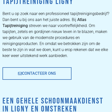
TAPIJTREINIGING LIGNY
ZETEL
REINIGEN
Bent u op zoek naar een professioneel tapijtreinigingsbedrijf?
Dan bent u bij ons aan het juiste adres. Bij
Atlas
Tapijtreiniging
ZETEL REINIGEN DOOR
streven we naar voortreffelijkheid. Om
PROFESSIONALS
tapijten, zetels en gordijnen nieuw leven in te blazen, maken
we gebruik van de modernste procedures en
reinigingsproducten. En omdat we betrokken zijn om de
PRIJZEN
beste te zijn in wat we doen, kunt u erop rekenen dat we elke
keer weer uitstekend werk aanbieden.
CONTACTEER ONS
EEN GEHELE SCHOONMAAKDIENST
IN LIGNY EN OMSTREKEN