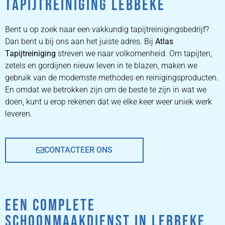
TAPIJTREINIGING LEBBEKE
ZETEL
REINIGEN
Bent u op zoek naar een vakkundig tapijtreinigingsbedrijf?
Dan bent u bij ons aan het juiste adres. Bij
Atlas
Tapijtreiniging
ZETEL REINIGEN DOOR
streven we naar volkomenheid. Om tapijten,
PROFESSIONALS
zetels en gordijnen nieuw leven in te blazen, maken we
gebruik van de modernste methodes en reinigingsproducten.
En omdat we betrokken zijn om de beste te zijn in wat we
PRIJZEN
doen, kunt u erop rekenen dat we elke keer weer uniek werk
leveren.
CONTACTEER ONS
EEN COMPLETE
SCHOONMAAKDIENST IN LEBBEKE