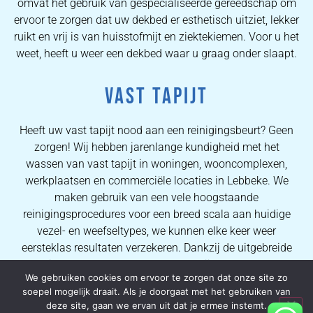
omvat het gebruik van gespecialiseerde gereedschap om
ervoor te zorgen dat uw dekbed er esthetisch uitziet, lekker
ruikt en vrij is van huisstofmijt en ziektekiemen. Voor u het
weet, heeft u weer een dekbed waar u graag onder slaapt.
VAST TAPIJT
Heeft uw vast tapijt nood aan een reinigingsbeurt? Geen
zorgen! Wij hebben jarenlange kundigheid met het
wassen van vast tapijt in woningen, wooncomplexen,
werkplaatsen en commerciële locaties in Lebbeke. We
maken gebruik van een vele hoogstaande
reinigingsprocedures voor een breed scala aan huidige
vezel- en weefseltypes, we kunnen elke keer weer
eersteklas resultaten verzekeren. Dankzij de uitgebreide
kennis van onze operators kunnen wij al onze klanten
We gebruiken cookies om ervoor te zorgen dat onze site zo
uitstekende vlekverwijderingsprocessen en hoogwaardige
soepel mogelijk draait. Als je doorgaat met het gebruiken van
tapijtreinigingsresultaten garanderen.
deze site, gaan we ervan uit dat je ermee instemt.