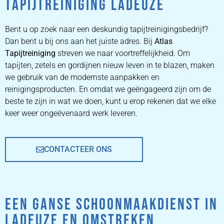
TAPIJTREINIGING LADEUZE
ZETEL
REINIGEN
Bent u op zoek naar een deskundig tapijtreinigingsbedrijf?
Dan bent u bij ons aan het juiste adres. Bij
Atlas
Tapijtreiniging
ZETEL REINIGEN DOOR
streven we naar voortreffelijkheid. Om
PROFESSIONALS
tapijten, zetels en gordijnen nieuw leven in te blazen, maken
we gebruik van de modernste aanpakken en
reinigingsproducten. En omdat we geëngageerd zijn om de
PRIJZEN
beste te zijn in wat we doen, kunt u erop rekenen dat we elke
keer weer ongeëvenaard werk leveren.
CONTACTEER ONS
EEN GANSE SCHOONMAAKDIENST IN
LADEUZE EN OMSTREKEN