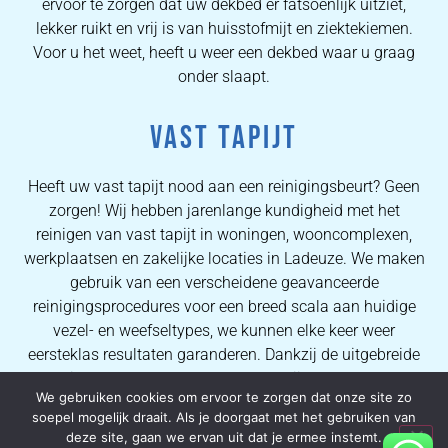
ervoor te zorgen dat uw dekbed er fatsoenlijk uitziet,
lekker ruikt en vrij is van huisstofmijt en ziektekiemen.
Voor u het weet, heeft u weer een dekbed waar u graag
onder slaapt.
VAST TAPIJT
Heeft uw vast tapijt nood aan een reinigingsbeurt? Geen
zorgen! Wij hebben jarenlange kundigheid met het
reinigen van vast tapijt in woningen, wooncomplexen,
werkplaatsen en zakelijke locaties in Ladeuze. We maken
gebruik van een verscheidene geavanceerde
reinigingsprocedures voor een breed scala aan huidige
vezel- en weefseltypes, we kunnen elke keer weer
eersteklas resultaten garanderen. Dankzij de uitgebreide
kennis van onze operators kunnen wij al onze klanten
We gebruiken cookies om ervoor te zorgen dat onze site zo
uitstekende vlekverwijderingsprocessen en kwalitatieve
soepel mogelijk draait. Als je doorgaat met het gebruiken van
tapijtreinigingsresultaten verzekeren.
deze site, gaan we ervan uit dat je ermee instemt.