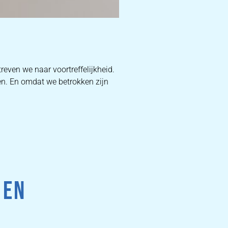
D
reven we naar voortreffelijkheid.
en. En omdat we betrokken zijn
W
DEKB
PR
 EN