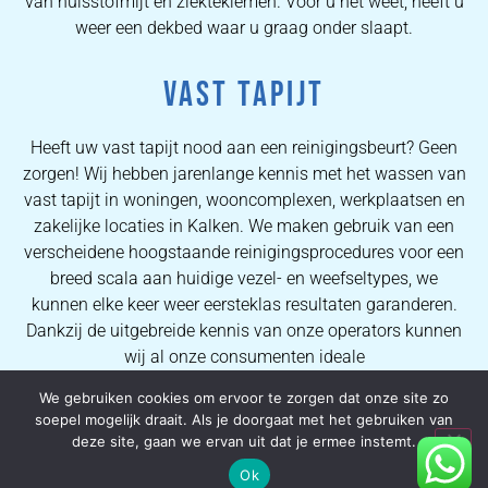
van huisstofmijt en ziektekiemen. Voor u het weet, heeft u
weer een dekbed waar u graag onder slaapt.
VAST TAPIJT
Heeft uw vast tapijt nood aan een reinigingsbeurt? Geen
zorgen! Wij hebben jarenlange kennis met het wassen van
vast tapijt in woningen, wooncomplexen, werkplaatsen en
zakelijke locaties in Kalken. We maken gebruik van een
verscheidene hoogstaande reinigingsprocedures voor een
breed scala aan huidige vezel- en weefseltypes, we
kunnen elke keer weer eersteklas resultaten garanderen.
Dankzij de uitgebreide kennis van onze operators kunnen
wij al onze consumenten ideale
vlekverwijderingsprocessen en kwalitatieve
We gebruiken cookies om ervoor te zorgen dat onze site zo
tapijtreinigingsresultaten verzekeren.
soepel mogelijk draait. Als je doorgaat met het gebruiken van
deze site, gaan we ervan uit dat je ermee instemt.
HERSTELLING VAN TAPIJTEN
Ok