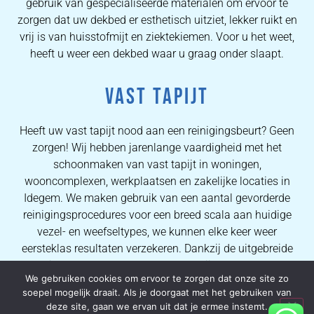
gebruik van gespecialiseerde materialen om ervoor te
zorgen dat uw dekbed er esthetisch uitziet, lekker ruikt en
vrij is van huisstofmijt en ziektekiemen. Voor u het weet,
heeft u weer een dekbed waar u graag onder slaapt.
VAST TAPIJT
Heeft uw vast tapijt nood aan een reinigingsbeurt? Geen
zorgen! Wij hebben jarenlange vaardigheid met het
schoonmaken van vast tapijt in woningen,
wooncomplexen, werkplaatsen en zakelijke locaties in
Idegem. We maken gebruik van een aantal gevorderde
reinigingsprocedures voor een breed scala aan huidige
vezel- en weefseltypes, we kunnen elke keer weer
eersteklas resultaten verzekeren. Dankzij de uitgebreide
kennis van onze operators kunnen wij al onze klanten
We gebruiken cookies om ervoor te zorgen dat onze site zo
perfecte vlekverwijderingsprocessen en kwalitatieve
soepel mogelijk draait. Als je doorgaat met het gebruiken van
tapijtreinigingsresultaten verzekeren.
deze site, gaan we ervan uit dat je ermee instemt.