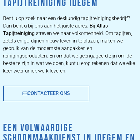
TAPIJTREINIGING IDEGEM
ZETEL
REINIGEN
Bent u op zoek naar een deskundig tapijtreinigingsbedrijf?
Dan bent u bij ons aan het juiste adres. Bij
Atlas
Tapijtreiniging
ZETEL REINIGEN DOOR
streven we naar volkomenheid. Om tapijten,
PROFESSIONALS
zetels en gordijnen nieuw leven in te blazen, maken we
gebruik van de modernste aanpakken en
reinigingsproducten. En omdat we geëngageerd zijn om de
PRIJZEN
beste te zijn in wat we doen, kunt u erop rekenen dat we elke
keer weer uniek werk leveren.
CONTACTEER ONS
EEN VOLWAARDIGE
SCHOONMAAKDIENST IN IDEGEM EN