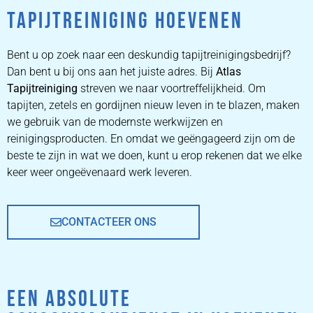
TAPIJTREINIGING HOEVENEN
ZETEL
REINIGEN
Bent u op zoek naar een deskundig tapijtreinigingsbedrijf?
Dan bent u bij ons aan het juiste adres. Bij
Atlas
Tapijtreiniging
ZETEL REINIGEN DOOR
streven we naar voortreffelijkheid. Om
PROFESSIONALS
tapijten, zetels en gordijnen nieuw leven in te blazen, maken
we gebruik van de modernste werkwijzen en
reinigingsproducten. En omdat we geëngageerd zijn om de
PRIJZEN
beste te zijn in wat we doen, kunt u erop rekenen dat we elke
keer weer ongeëvenaard werk leveren.
CONTACTEER ONS
EEN ABSOLUTE