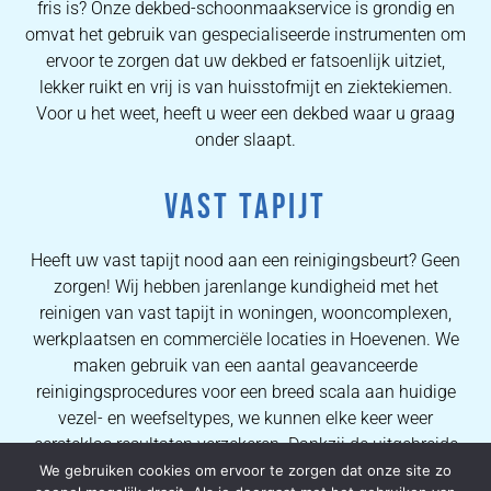
fris is? Onze dekbed-schoonmaakservice is grondig en
omvat het gebruik van gespecialiseerde instrumenten om
ervoor te zorgen dat uw dekbed er fatsoenlijk uitziet,
lekker ruikt en vrij is van huisstofmijt en ziektekiemen.
Voor u het weet, heeft u weer een dekbed waar u graag
onder slaapt.
VAST TAPIJT
Heeft uw vast tapijt nood aan een reinigingsbeurt? Geen
zorgen! Wij hebben jarenlange kundigheid met het
reinigen van vast tapijt in woningen, wooncomplexen,
werkplaatsen en commerciële locaties in Hoevenen. We
maken gebruik van een aantal geavanceerde
reinigingsprocedures voor een breed scala aan huidige
vezel- en weefseltypes, we kunnen elke keer weer
eersteklas resultaten verzekeren. Dankzij de uitgebreide
kennis van onze operators kunnen wij al onze klanten
We gebruiken cookies om ervoor te zorgen dat onze site zo