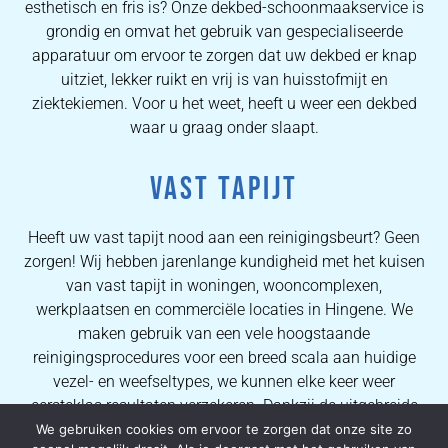
esthetisch en fris is? Onze dekbed-schoonmaakservice is
grondig en omvat het gebruik van gespecialiseerde
apparatuur om ervoor te zorgen dat uw dekbed er knap
uitziet, lekker ruikt en vrij is van huisstofmijt en
ziektekiemen. Voor u het weet, heeft u weer een dekbed
waar u graag onder slaapt.
VAST TAPIJT
Heeft uw vast tapijt nood aan een reinigingsbeurt? Geen
zorgen! Wij hebben jarenlange kundigheid met het kuisen
van vast tapijt in woningen, wooncomplexen,
werkplaatsen en commerciële locaties in Hingene. We
maken gebruik van een vele hoogstaande
reinigingsprocedures voor een breed scala aan huidige
vezel- en weefseltypes, we kunnen elke keer weer
eersteklas resultaten verzekeren. Dankzij de uitgebreide
kennis van onze operators kunnen wij al onze
We gebruiken cookies om ervoor te zorgen dat onze site zo