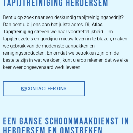
TAPIJTREINIGING HERDERSEM
ZETEL
REINIGEN
Bent u op zoek naar een deskundig tapijtreinigingsbedrijf?
Dan bent u bij ons aan het juiste adres. Bij
Atlas
Tapijtreiniging
ZETEL REINIGEN DOOR
streven we naar voortreffelijkheid. Om
PROFESSIONALS
tapijten, zetels en gordijnen nieuw leven in te blazen, maken
we gebruik van de modernste aanpakken en
reinigingsproducten. En omdat we betrokken zijn om de
PRIJZEN
beste te zijn in wat we doen, kunt u erop rekenen dat we elke
keer weer ongeëvenaard werk leveren.
CONTACTEER ONS
EEN GANSE SCHOONMAAKDIENST IN
HERDERSEM EN OMSTREKEN