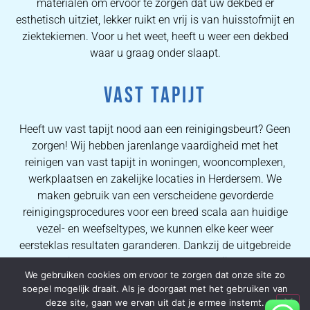
materialen om ervoor te zorgen dat uw dekbed er
esthetisch uitziet, lekker ruikt en vrij is van huisstofmijt en
ziektekiemen. Voor u het weet, heeft u weer een dekbed
waar u graag onder slaapt.
VAST TAPIJT
Heeft uw vast tapijt nood aan een reinigingsbeurt? Geen
zorgen! Wij hebben jarenlange vaardigheid met het
reinigen van vast tapijt in woningen, wooncomplexen,
werkplaatsen en zakelijke locaties in Herdersem. We
maken gebruik van een verscheidene gevorderde
reinigingsprocedures voor een breed scala aan huidige
vezel- en weefseltypes, we kunnen elke keer weer
eersteklas resultaten garanderen. Dankzij de uitgebreide
kennis van onze operators kunnen wij al onze
We gebruiken cookies om ervoor te zorgen dat onze site zo
consumenten ideale vlekverwijderingsprocessen en
soepel mogelijk draait. Als je doorgaat met het gebruiken van
kwalitatieve tapijtreinigingsresultaten verzekeren.
deze site, gaan we ervan uit dat je ermee instemt.