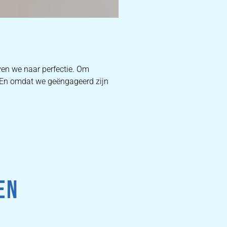
D
ven we naar perfectie. Om
. En omdat we geëngageerd zijn
W
DEKB
PR
EN