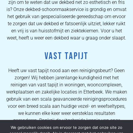
zijn om te weten dat uw dekbed net zo esthetisch en fris
is? Onze dekbed-schoonmaakservice is grondig en omvat
het gebruik van gespecialiseerde gereedschap om ervoor
te zorgen dat uw dekbed er fatsoenlijk uitziet, lekker ruikt
en vrij is van huisstofmijt en ziektekiemen. Voor u het
weet, heeft u weer een dekbed waar u graag onder slaapt.
VAST TAPIJT
Heeft uw vast tapijt nood aan een reinigingsbeurt? Geen
zorgen! Wij hebben jarenlange kundigheid met het
reinigen van vast tapijt in woningen, wooncomplexen,
werkplaatsen en zakelijke locaties in Etterbeek. We maken
gebruik van een scala geavanceerde reinigingsprocedures
voor een breed scala aan huidige vezel- en weefseltypes,
we kunnen elke keer weer eersteklas resultaten
garanderen. Dankzij de uitgebreide kennis van onze
operators kunnen wij al onze consumenten uitstekende
We gebruiken cookies om ervoor te zorgen dat onze site zo