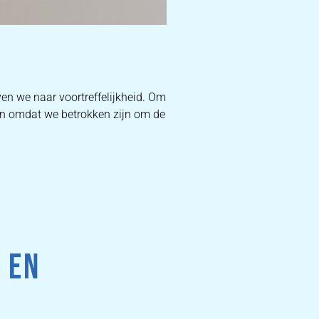
D
en we naar voortreffelijkheid. Om
 En omdat we betrokken zijn om de
W
DEKB
PR
 EN