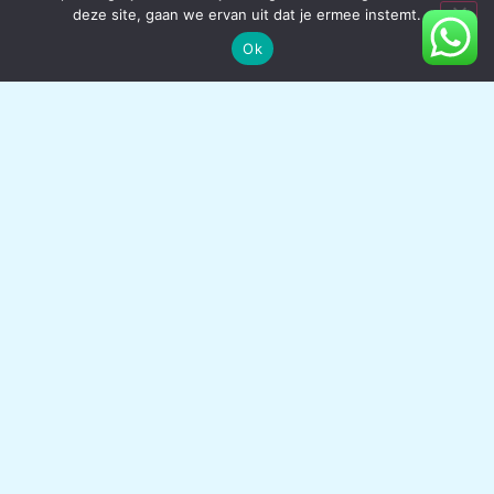
deze site, gaan we ervan uit dat je ermee instemt.
hoogwaardige tapijtreinigingsresultaten garanderen.
Ok
HERSTELLING VAN TAPIJTEN
Atlas Tapijtreiniging kan uw tapijt herstellen in plaats van
het te vervangen! Wij repareren brandplekken, scheuren en
hardnekkige vlekken in tapijt in Erquelinnes en de
omliggende gemeentes. Om alle soorten schade aan
tapijt en vloerkleden te repareren, maken wij gebruik van
hoogstaande tapijtrestauratieprocessen zoals
herbehandelen en schuren. We kunnen het beschadigde
gebied vervangen door aanvullend tapijt of de vezels
afzonderlijk te opknappen.
CONTACTEER ONS