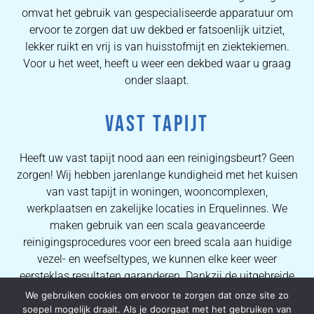
omvat het gebruik van gespecialiseerde apparatuur om
ervoor te zorgen dat uw dekbed er fatsoenlijk uitziet,
lekker ruikt en vrij is van huisstofmijt en ziektekiemen.
Voor u het weet, heeft u weer een dekbed waar u graag
onder slaapt.
VAST TAPIJT
Heeft uw vast tapijt nood aan een reinigingsbeurt? Geen
zorgen! Wij hebben jarenlange kundigheid met het kuisen
van vast tapijt in woningen, wooncomplexen,
werkplaatsen en zakelijke locaties in Erquelinnes. We
maken gebruik van een scala geavanceerde
reinigingsprocedures voor een breed scala aan huidige
vezel- en weefseltypes, we kunnen elke keer weer
eersteklas resultaten garanderen. Dankzij de uitgebreide
kennis van onze operators kunnen wij al onze
We gebruiken cookies om ervoor te zorgen dat onze site zo
consumenten uitstekende vlekverwijderingsprocessen en
soepel mogelijk draait. Als je doorgaat met het gebruiken van