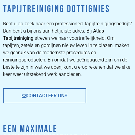
TAPIJTREINIGING DOTTIGNIES
ZETEL
REINIGEN
Bent u op zoek naar een professioneel tapijtreinigingsbedrijf?
Dan bent u bij ons aan het juiste adres. Bij
Atlas
Tapijtreiniging
ZETEL REINIGEN DOOR
streven we naar voortreffelijkheid. Om
PROFESSIONALS
tapijten, zetels en gordijnen nieuw leven in te blazen, maken
we gebruik van de modernste procedures en
reinigingsproducten. En omdat we geëngageerd zijn om de
PRIJZEN
beste te zijn in wat we doen, kunt u erop rekenen dat we elke
keer weer uitstekend werk aanbieden.
CONTACTEER ONS
EEN MAXIMALE