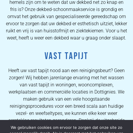
hemels zijn om te weten dat uw dekbed net zo knap en
fris is? Onze dekbed-schoonmaakservice is grondig en
omvat het gebruik van gespecialiseerde gereedschap om
ervoor te zorgen dat uw dekbed er esthetisch uitziet, lekker
ruikt en vrij is van huisstofmijt en ziektekiemen. Voor u het
weet, heeft u weer een dekbed waar u graag onder slaapt.
VAST TAPIJT
Heeft uw vast tapijt nood aan een reinigingsbeurt? Geen
zorgen! Wij hebben jarenlange ervaring met het wassen
van vast tapijt in woningen, wooncomplexen,
werkplaatsen en commerciële locaties in Dottignies. We
maken gebruik van een vele hoogstaande
reinigingsprocedures voor een breed scala aan huidige
vezel- en weefseltypes, we kunnen elke keer weer
eersteklas resultaten garanderen. Dankzij de uitgebreide
kennis van onze operators kunnen wij al onze
We gebruiken cookies om ervoor te zorgen dat onze site zo