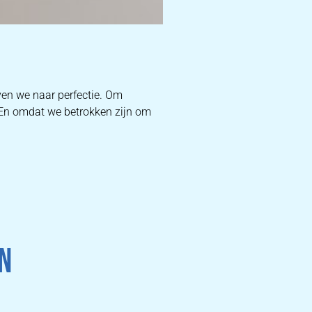
D
ven we naar perfectie. Om
. En omdat we betrokken zijn om
W
DEKB
PR
N