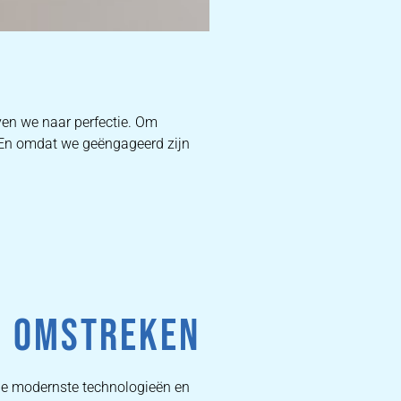
D
ven we naar perfectie. Om
. En omdat we geëngageerd zijn
W
DEKB
PR
N OMSTREKEN
de modernste technologieën en