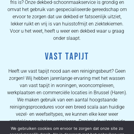
fris is? Onze dekbed-schoonmaakservice is grondig en
omvat het gebruik van gespecialiseerde gereedschap om
ervoor te zorgen dat uw dekbed er fatsoenlijk uitziet,
lekker ruikt en vrij is van huisstofmijt en ziektekiemen.
Voor u het weet, heeft u weer een dekbed waar u graag
onder slaapt.
VAST TAPIJT
Heeft uw vast tapijt nood aan een reinigingsbeurt? Geen
zorgen! Wij hebben jarenlange ervaring met het wassen
van vast tapijt in woningen, wooncomplexen,
werkplaatsen en commerciële locaties in Brussel (Haren).
We maken gebruik van een aantal hoogstaande
reinigingsprocedures voor een breed scala aan huidige
vezel- en weefseltypes, we kunnen elke keer weer
eersteklas resultaten verzekeren. Dankzij de uitgebreide
kennis van onze operators kunnen wij al onze
We gebruiken cookies om ervoor te zorgen dat onze site zo