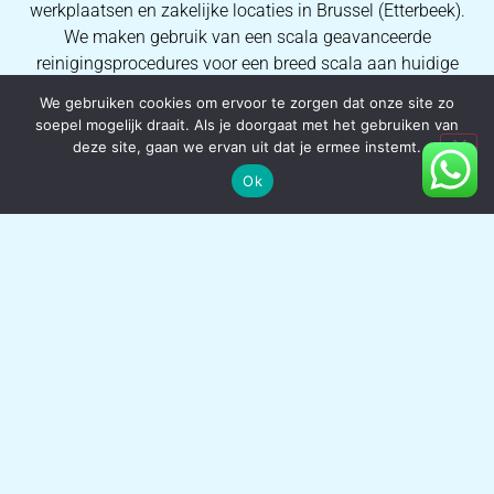
werkplaatsen en zakelijke locaties in Brussel (Etterbeek).
We maken gebruik van een scala geavanceerde
reinigingsprocedures voor een breed scala aan huidige
vezel- en weefseltypes, we kunnen elke keer weer
We gebruiken cookies om ervoor te zorgen dat onze site zo
eersteklas resultaten verzekeren. Dankzij de uitgebreide
soepel mogelijk draait. Als je doorgaat met het gebruiken van
kennis van onze operators kunnen wij al onze
deze site, gaan we ervan uit dat je ermee instemt.
consumenten ideale vlekverwijderingsprocessen en
Ok
kwalitatieve tapijtreinigingsresultaten verzekeren.
HERSTELLING VAN TAPIJTEN
Atlas Tapijtreiniging kan uw tapijt opknappen in plaats
van het te vervangen! Wij restaureren brandplekken,
scheuren en hardnekkige vlekken in tapijt in Brussel
(Etterbeek) en de omliggende gemeentes. Om alle soorten
schade aan tapijt en vloerkleden te restaureren, maken wij
gebruik van geavanceerde tapijtrestauratieprocessen
zoals herbehandelen en schuren. We kunnen het