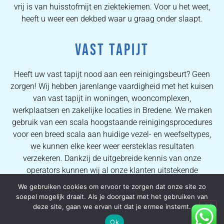
vrij is van huisstofmijt en ziektekiemen. Voor u het weet,
heeft u weer een dekbed waar u graag onder slaapt.
VAST TAPIJT
Heeft uw vast tapijt nood aan een reinigingsbeurt? Geen
zorgen! Wij hebben jarenlange vaardigheid met het kuisen
van vast tapijt in woningen, wooncomplexen,
werkplaatsen en zakelijke locaties in Bredene. We maken
gebruik van een scala hoogstaande reinigingsprocedures
voor een breed scala aan huidige vezel- en weefseltypes,
we kunnen elke keer weer eersteklas resultaten
verzekeren. Dankzij de uitgebreide kennis van onze
operators kunnen wij al onze klanten uitstekende
vlekverwijderingsprocessen en hoogwaardige
We gebruiken cookies om ervoor te zorgen dat onze site zo
tapijtreinigingsresultaten verzekeren.
soepel mogelijk draait. Als je doorgaat met het gebruiken van
deze site, gaan we ervan uit dat je ermee instemt.
Ok