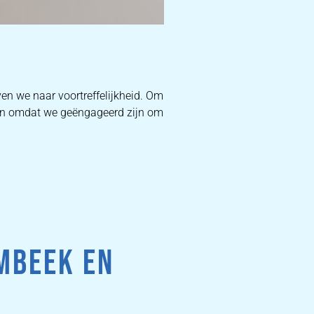
D
en we naar voortreffelijkheid. Om
. En omdat we geëngageerd zijn om
W
DEKB
PR
MBEEK EN