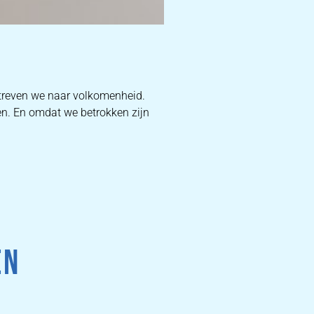
D
treven we naar volkomenheid.
en. En omdat we betrokken zijn
W
DEKB
PR
EN