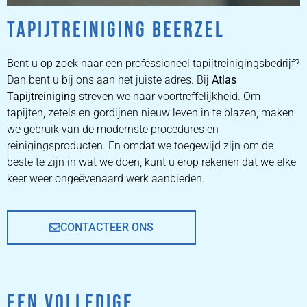
TAPIJTREINIGING BEERZEL
ZETEL
REINIGEN
Bent u op zoek naar een professioneel tapijtreinigingsbedrijf?
Dan bent u bij ons aan het juiste adres. Bij
Atlas
Tapijtreiniging
ZETEL REINIGEN DOOR
streven we naar voortreffelijkheid. Om
PROFESSIONALS
tapijten, zetels en gordijnen nieuw leven in te blazen, maken
we gebruik van de modernste procedures en
reinigingsproducten. En omdat we toegewijd zijn om de
PRIJZEN
beste te zijn in wat we doen, kunt u erop rekenen dat we elke
keer weer ongeëvenaard werk aanbieden.
CONTACTEER ONS
EEN VOLLEDIGE