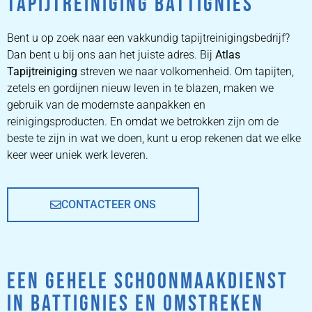
TAPIJTREINIGING BATTIGNIES
ZETEL
REINIGEN
Bent u op zoek naar een vakkundig tapijtreinigingsbedrijf?
Dan bent u bij ons aan het juiste adres. Bij
Atlas
Tapijtreiniging
ZETEL REINIGEN DOOR
streven we naar volkomenheid. Om tapijten,
PROFESSIONALS
zetels en gordijnen nieuw leven in te blazen, maken we
gebruik van de modernste aanpakken en
reinigingsproducten. En omdat we betrokken zijn om de
PRIJZEN
beste te zijn in wat we doen, kunt u erop rekenen dat we elke
keer weer uniek werk leveren.
CONTACTEER ONS
EEN GEHELE SCHOONMAAKDIENST
IN BATTIGNIES EN OMSTREKEN