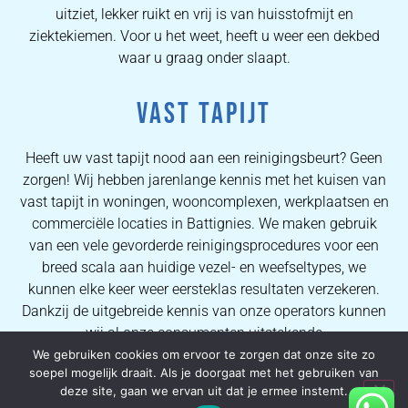
uitziet, lekker ruikt en vrij is van huisstofmijt en
ziektekiemen. Voor u het weet, heeft u weer een dekbed
waar u graag onder slaapt.
VAST TAPIJT
Heeft uw vast tapijt nood aan een reinigingsbeurt? Geen
zorgen! Wij hebben jarenlange kennis met het kuisen van
vast tapijt in woningen, wooncomplexen, werkplaatsen en
commerciële locaties in Battignies. We maken gebruik
van een vele gevorderde reinigingsprocedures voor een
breed scala aan huidige vezel- en weefseltypes, we
kunnen elke keer weer eersteklas resultaten verzekeren.
Dankzij de uitgebreide kennis van onze operators kunnen
wij al onze consumenten uitstekende
vlekverwijderingsprocessen en hoogwaardige
We gebruiken cookies om ervoor te zorgen dat onze site zo
soepel mogelijk draait. Als je doorgaat met het gebruiken van
tapijtreinigingsresultaten garanderen.
deze site, gaan we ervan uit dat je ermee instemt.