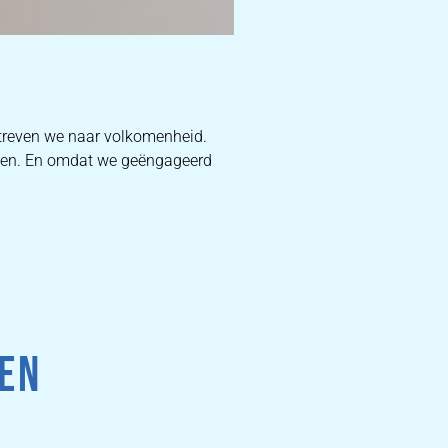
D
treven we naar volkomenheid.
ucten. En omdat we geëngageerd
W
DEKB
PR
 EN