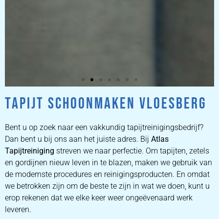
TAPIJT SCHOONMAKEN VLOESBERG
ZETEL
REINIGEN
Bent u op zoek naar een vakkundig tapijtreinigingsbedrijf?
Dan bent u bij ons aan het juiste adres. Bij
Atlas
Tapijtreiniging
ZETEL REINIGEN DOOR
streven we naar perfectie. Om tapijten, zetels
PROFESSIONALS
en gordijnen nieuw leven in te blazen, maken we gebruik van
de modernste procedures en reinigingsproducten. En omdat
we betrokken zijn om de beste te zijn in wat we doen, kunt u
PRIJZEN
erop rekenen dat we elke keer weer ongeëvenaard werk
leveren.