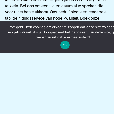
te klein. Bel ons om een tijd en datum af te spreken die
voor u het beste uitkomt. Ons bedrijf biedt een rendabele
tapijtreinigingsservice van hoge kwaliteit. Boek onze
services om te genieten van:
We gebruiken cookies om ervoor te zorgen dat onze site zo soe
mogelijk draait. Als je doorgaat met het gebruiken van deze site, 
Professionele behandeling voor elk soort tapijt
we ervan uit dat je ermee instemt.
Voorzichtige reiniging tot in de diepste vezels
Ok
Gratis offerte op locatie
Maatwerk voor zowel zakelijke consumenten als
particulieren
Gratis ophaal- en bezorgservice
Perfecte prijs-kwaliteitsverhouding
CONTACT