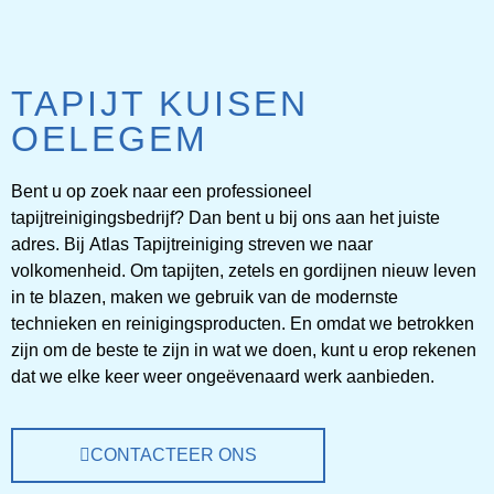
TAPIJT KUISEN
VLOERKLEED
OELEGEM
REINIGEN
Bent u op zoek naar een professioneel
VLOERKLEED
tapijtreinigingsbedrijf? Dan bent u bij ons aan het juiste
REINIGEN DOOR
adres. Bij
Atlas Tapijtreiniging
streven we naar
PROFESSIONALS
volkomenheid. Om tapijten, zetels en gordijnen nieuw leven
in te blazen, maken we gebruik van de modernste
technieken en reinigingsproducten. En omdat we betrokken
PRIJZEN
zijn om de beste te zijn in wat we doen, kunt u erop rekenen
dat we elke keer weer ongeëvenaard werk aanbieden.
CONTACTEER ONS