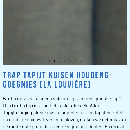
TRAP TAPIJT KUISEN HOUDENG-
ZETEL
GOEGNIES (LA LOUVIÈRE)
REINIGEN
Bent u op zoek naar een vakkundig tapijtreinigingsbedrijf?
ZETEL REINIGEN DOOR
Dan bent u bij ons aan het juiste adres. Bij
Atlas
PROFESSIONALS
Tapijtreiniging
streven we naar perfectie. Om tapijten, zetels
en gordijnen nieuw leven in te blazen, maken we gebruik van
de modernste procedures en reinigingsproducten. En omdat
PRIJZEN