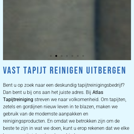
VAST TAPIJT REINIGEN UITBERGEN
ZETEL
REINIGEN
Bent u op zoek naar een deskundig tapijtreinigingsbedrijf?
Dan bent u bij ons aan het juiste adres. Bij
Atlas
Tapijtreiniging
ZETEL REINIGEN DOOR
streven we naar volkomenheid. Om tapijten,
PROFESSIONALS
zetels en gordijnen nieuw leven in te blazen, maken we
gebruik van de modernste aanpakken en
reinigingsproducten. En omdat we betrokken zijn om de
PRIJZEN
beste te zijn in wat we doen, kunt u erop rekenen dat we elke