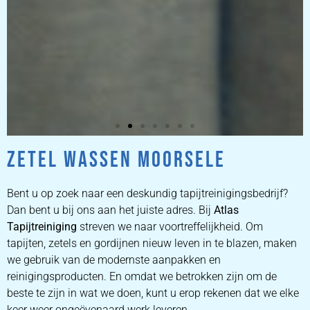
ZETEL WASSEN MOORSELE
ZETEL
REINIGEN
Bent u op zoek naar een deskundig tapijtreinigingsbedrijf?
Dan bent u bij ons aan het juiste adres. Bij
Atlas
Tapijtreiniging
ZETEL REINIGEN DOOR
streven we naar voortreffelijkheid. Om
PROFESSIONALS
tapijten, zetels en gordijnen nieuw leven in te blazen, maken
we gebruik van de modernste aanpakken en
reinigingsproducten. En omdat we betrokken zijn om de
PRIJZEN
beste te zijn in wat we doen, kunt u erop rekenen dat we elke
keer weer ongeëvenaard werk leveren.