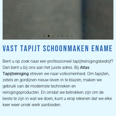
VAST TAPIJT SCHOONMAKEN ENAME
ZETEL
REINIGEN
Bent u op zoek naar een professioneel tapijtreinigingsbedrijf?
Dan bent u bij ons aan het juiste adres. Bij
Atlas
Tapijtreiniging
ZETEL REINIGEN DOOR
streven we naar volkomenheid. Om tapijten,
PROFESSIONALS
zetels en gordijnen nieuw leven in te blazen, maken we
gebruik van de modernste technieken en
reinigingsproducten. En omdat we betrokken zijn om de
PRIJZEN
beste te zijn in wat we doen, kunt u erop rekenen dat we elke
keer weer uniek werk aanbieden.