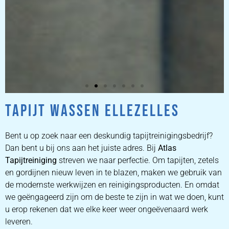
TAPIJT WASSEN ELLEZELLES
ZETEL
REINIGEN
Bent u op zoek naar een deskundig tapijtreinigingsbedrijf?
Dan bent u bij ons aan het juiste adres. Bij
Atlas
Tapijtreiniging
ZETEL REINIGEN DOOR
streven we naar perfectie. Om tapijten, zetels
PROFESSIONALS
en gordijnen nieuw leven in te blazen, maken we gebruik van
de modernste werkwijzen en reinigingsproducten. En omdat
we geëngageerd zijn om de beste te zijn in wat we doen, kunt
PRIJZEN
u erop rekenen dat we elke keer weer ongeëvenaard werk
leveren.