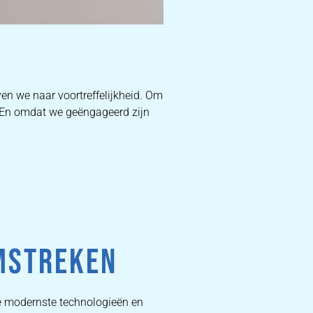
D
en we naar voortreffelijkheid. Om
. En omdat we geëngageerd zijn
W
DEKB
PR
MSTREKEN
e modernste technologieën en