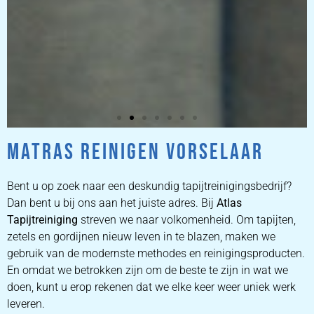
MATRAS REINIGEN VORSELAAR
ZETEL
REINIGEN
Bent u op zoek naar een deskundig tapijtreinigingsbedrijf?
Dan bent u bij ons aan het juiste adres. Bij
Atlas
Tapijtreiniging
ZETEL REINIGEN DOOR
streven we naar volkomenheid. Om tapijten,
PROFESSIONALS
zetels en gordijnen nieuw leven in te blazen, maken we
gebruik van de modernste methodes en reinigingsproducten.
En omdat we betrokken zijn om de beste te zijn in wat we
PRIJZEN
doen, kunt u erop rekenen dat we elke keer weer uniek werk
leveren.