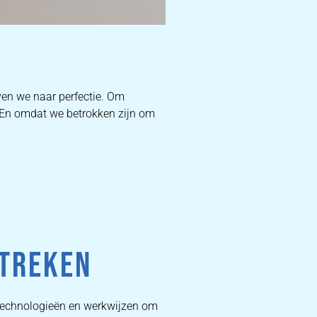
D
ven we naar perfectie. Om
. En omdat we betrokken zijn om
W
DEKB
PR
STREKEN
 technologieën en werkwijzen om