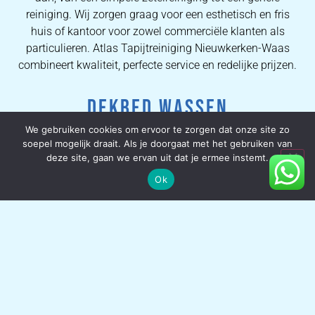
reiniging. Wij zorgen graag voor een esthetisch en fris
huis of kantoor voor zowel commerciële klanten als
particulieren. Atlas Tapijtreiniging Nieuwkerken-Waas
combineert kwaliteit, perfecte service en redelijke prijzen.
DEKBED WASSEN
We gebruiken cookies om ervoor te zorgen dat onze site zo
We houden allemaal van het gevoel om met pas
soepel mogelijk draait. Als je doorgaat met het gebruiken van
deze site, gaan we ervan uit dat je ermee instemt.
gereinigde lakens in bed te kruipen, dus zou het niet fijn
zijn om te weten dat uw dekbed net zo fatsoenlijk en fris
Ok
is? Onze dekbed-schoonmaakservice is grondig en omvat
het gebruik van gespecialiseerde apparatuur om ervoor te
zorgen dat uw dekbed er esthetisch uitziet, lekker ruikt en
vrij is van huisstofmijt en ziektekiemen. Voor u het weet,
heeft u weer een dekbed waar u graag onder slaapt.
VAST TAPIJT