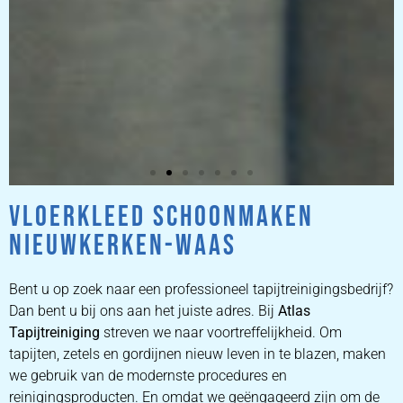
VLOERKLEED SCHOONMAKEN
ZETEL
NIEUWKERKEN-WAAS
REINIGEN
Bent u op zoek naar een professioneel tapijtreinigingsbedrijf?
ZETEL REINIGEN DOOR
Dan bent u bij ons aan het juiste adres. Bij
Atlas
PROFESSIONALS
Tapijtreiniging
streven we naar voortreffelijkheid. Om
tapijten, zetels en gordijnen nieuw leven in te blazen, maken
we gebruik van de modernste procedures en
PRIJZEN
reinigingsproducten. En omdat we geëngageerd zijn om de