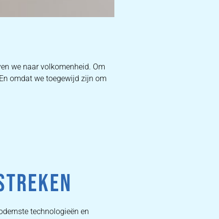
D
ven we naar volkomenheid. Om
. En omdat we toegewijd zijn om
W
DEKB
PR
STREKEN
modernste technologieën en