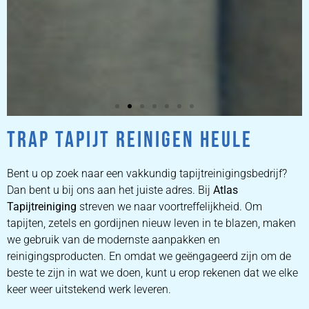
TRAP TAPIJT REINIGEN HEULE
ZETEL
REINIGEN
Bent u op zoek naar een vakkundig tapijtreinigingsbedrijf?
Dan bent u bij ons aan het juiste adres. Bij
Atlas
Tapijtreiniging
ZETEL REINIGEN DOOR
streven we naar voortreffelijkheid. Om
PROFESSIONALS
tapijten, zetels en gordijnen nieuw leven in te blazen, maken
we gebruik van de modernste aanpakken en
reinigingsproducten. En omdat we geëngageerd zijn om de
PRIJZEN
beste te zijn in wat we doen, kunt u erop rekenen dat we elke
keer weer uitstekend werk leveren.