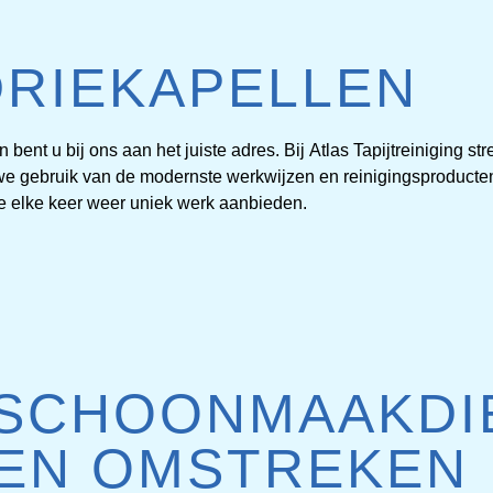
DRIEKAPELLEN
ERKLEED
 bent u bij ons aan het juiste adres. Bij
Atlas Tapijtreiniging
str
n we gebruik van de modernste werkwijzen en reinigingsproducte
INIGEN
we elke keer weer uniek werk aanbieden.
ED REINIGEN DOOR
FESSIONALS
 SCHOONMAAKDIE
PRIJZEN
 EN OMSTREKEN