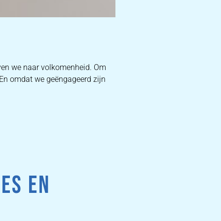
D
ven we naar volkomenheid. Om
. En omdat we geëngageerd zijn
W
DEKB
PR
ES EN