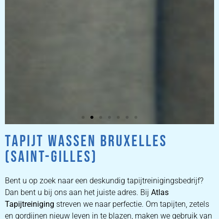
TAPIJT WASSEN BRUXELLES
ZETEL
(SAINT-GILLES)
REINIGEN
Bent u op zoek naar een deskundig tapijtreinigingsbedrijf?
ZETEL REINIGEN DOOR
Dan bent u bij ons aan het juiste adres. Bij
Atlas
PROFESSIONALS
Tapijtreiniging
streven we naar perfectie. Om tapijten, zetels
en gordijnen nieuw leven in te blazen, maken we gebruik van