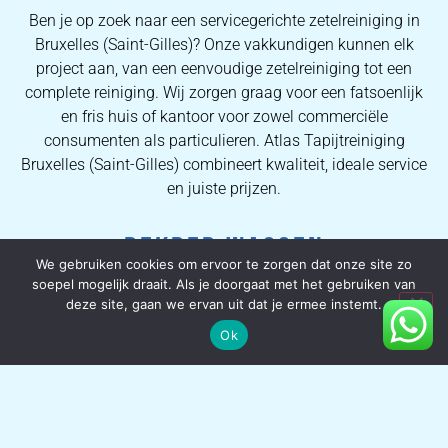
Ben je op zoek naar een servicegerichte zetelreiniging in
Bruxelles (Saint-Gilles)? Onze vakkundigen kunnen elk
project aan, van een eenvoudige zetelreiniging tot een
complete reiniging. Wij zorgen graag voor een fatsoenlijk
en fris huis of kantoor voor zowel commerciële
consumenten als particulieren. Atlas Tapijtreiniging
Bruxelles (Saint-Gilles) combineert kwaliteit, ideale service
en juiste prijzen.
DEKBED WASSEN
We gebruiken cookies om ervoor te zorgen dat onze site zo
soepel mogelijk draait. Als je doorgaat met het gebruiken van
We houden allemaal van het gevoel om met pas
deze site, gaan we ervan uit dat je ermee instemt.
gereinigde lakens in bed te kruipen, dus zou het niet
Ok
hemels zijn om te weten dat uw dekbed net zo esthetisch
en fris is? Onze dekbed-schoonmaakservice is grondig en
omvat het gebruik van gespecialiseerde apparatuur om
ervoor te zorgen dat uw dekbed er mooi uitziet, lekker ruikt
en vrij is van huisstofmijt en ziektekiemen. Voor u het