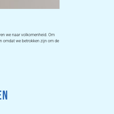
D
ven we naar volkomenheid. Om
 En omdat we betrokken zijn om de
W
DEKB
PR
EN