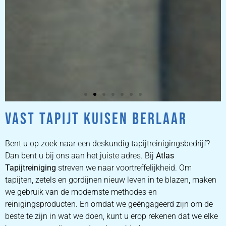
VAST TAPIJT KUISEN BERLAAR
ZETEL
REINIGEN
Bent u op zoek naar een deskundig tapijtreinigingsbedrijf?
Dan bent u bij ons aan het juiste adres. Bij
Atlas
Tapijtreiniging
ZETEL REINIGEN DOOR
streven we naar voortreffelijkheid. Om
PROFESSIONALS
tapijten, zetels en gordijnen nieuw leven in te blazen, maken
we gebruik van de modernste methodes en
reinigingsproducten. En omdat we geëngageerd zijn om de
PRIJZEN
beste te zijn in wat we doen, kunt u erop rekenen dat we elke