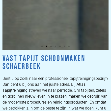
VAST TAPIJT SCHOONMAKEN
ZETEL
SCHAERBEEK
REINIGEN
Bent u op zoek naar een professioneel tapijtreinigingsbedrijf?
ZETEL REINIGEN DOOR
Dan bent u bij ons aan het juiste adres. Bij
Atlas
PROFESSIONALS
Tapijtreiniging
streven we naar perfectie. Om tapijten, zetels
en gordijnen nieuw leven in te blazen, maken we gebruik van
de modernste procedures en reinigingsproducten. En omdat
PRIJZEN
we betrokken zijn om de beste te zijn in wat we doen, kunt u