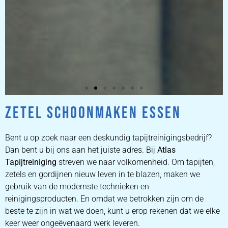
ZETEL SCHOONMAKEN ESSEN
ZETEL
REINIGEN
Bent u op zoek naar een deskundig tapijtreinigingsbedrijf?
Dan bent u bij ons aan het juiste adres. Bij
Atlas
Tapijtreiniging
ZETEL REINIGEN DOOR
streven we naar volkomenheid. Om tapijten,
PROFESSIONALS
zetels en gordijnen nieuw leven in te blazen, maken we
gebruik van de modernste technieken en
reinigingsproducten. En omdat we betrokken zijn om de
PRIJZEN
beste te zijn in wat we doen, kunt u erop rekenen dat we elke
keer weer ongeëvenaard werk leveren.