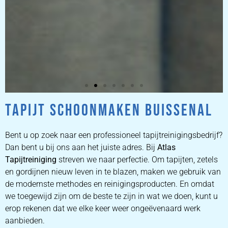
TAPIJT SCHOONMAKEN BUISSENAL
ZETEL
REINIGEN
Bent u op zoek naar een professioneel tapijtreinigingsbedrijf?
Dan bent u bij ons aan het juiste adres. Bij
Atlas
Tapijtreiniging
ZETEL REINIGEN DOOR
streven we naar perfectie. Om tapijten, zetels
PROFESSIONALS
en gordijnen nieuw leven in te blazen, maken we gebruik van
de modernste methodes en reinigingsproducten. En omdat
we toegewijd zijn om de beste te zijn in wat we doen, kunt u
PRIJZEN
erop rekenen dat we elke keer weer ongeëvenaard werk
aanbieden.