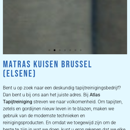
MATRAS KUISEN BRUSSEL
ZETEL
(ELSENE)
REINIGEN
Bent u op zoek naar een deskundig tapijtreinigingsbedrijf?
ZETEL REINIGEN DOOR
Dan bent u bij ons aan het juiste adres. Bij
Atlas
PROFESSIONALS
Tapijtreiniging
streven we naar volkomenheid. Om tapijten,
zetels en gordijnen nieuw leven in te blazen, maken we
gebruik van de modernste technieken en
PRIJZEN
reinigingsproducten. En omdat we toegewijd zijn om de
beste te zijn in wat we doen, kunt u erop rekenen dat we elke